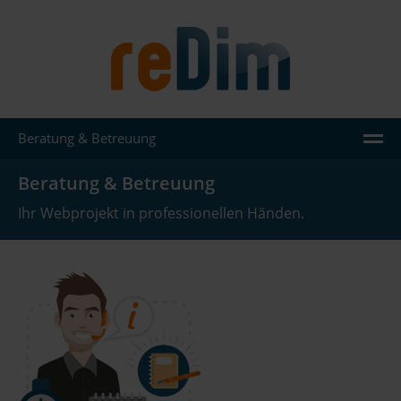
Beratung & Betreuung
AGENTUR
Beratung & Betreuung
LEISTUNGEN
Ihr Webprojekt in professionellen Händen.
JOOMLA
WORDPRESS
REFERENZEN
WISSEN
KONTAKT