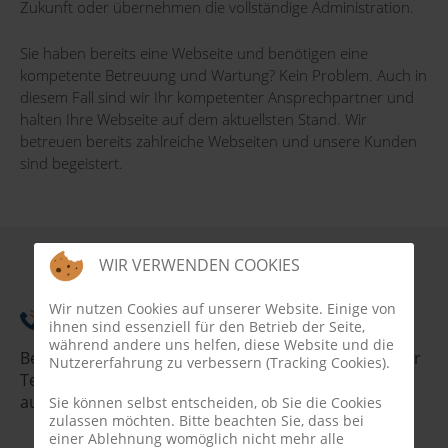
Zukunft oder übernehmen die vollständige Administration.
Sie haben bereits eine Webseite und benötigen eine
kompetente Betreuung und Wartung? Kein Problem. Auch in
diesem Fall sind wir Ihr kompetenter Ansprechpartner und
halten Ihre Webseite auf dem aktuellsten Stand. Wir
betreuen bereits zahlreiche Webseiten und unsere Kunden
sind begeistert.
WIR VERWENDEN COOKIES
Wir nutzen Cookies auf unserer Website. Einige von
Persönlicher Support
ihnen sind essenziell für den Betrieb der Seite,
während andere uns helfen, diese Website und die
Bei uns haben Sie immer einen Ansprechpartner, per
Nutzererfahrung zu verbessern (Tracking Cookies).
Telefon, Skype oder E-Mail. Im akuten Notfall sogar
außerhalb unserer offiziellen Geschäftszeiten.
Sie können selbst entscheiden, ob Sie die Cookies
zulassen möchten. Bitte beachten Sie, dass bei
einer Ablehnung womöglich nicht mehr alle