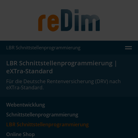
LBR Schnittstellenprogrammierung
AGENTUR
LBR Schnittstellenprogrammierung |
eXTra-Standard
LEISTUNGEN
Für die Deutsche Rentenversicherung (DRV) nach
JOOMLA
eXTra-Standard.
WORDPRESS
Webentwicklung
REFERENZEN
Schnittstellenprogrammierung
WISSEN
LBR Schnittstellenprogrammierung
Online Shop
KONTAKT