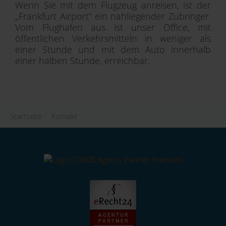
Wenn Sie mit dem Flugzeug anreisen, ist der
„Frankfurt Airport“ ein nahliegender Zubringer.
Vom Flughafen aus ist unser Office, mit
öffentlichen Verkehrsmitteln in weniger als
einer Stunde und mit dem Auto innerhalb
einer halben Stunde, erreichbar.
Startseite
/
Kontakt