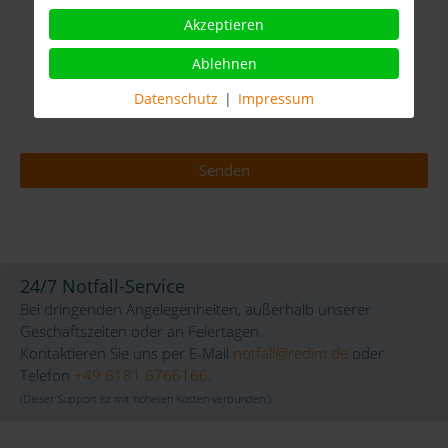
die Angaben zur Beantwortung Ihrer Anfrage verwenden
Akzeptieren
dürfen. Hier finden Sie unsere
Datenschutzerklärung.
*
Ablehnen
Datenschutz
|
Impressum
Senden
24/7 Notfall-Service
Bei dringenden Angelegenheiten, außerhalb unserer
Geschäftszeiten oder an Feiertagen.
Kontaktieren Sie uns per E-Mail
notfall@redim.de
oder
Telefon
+49 6181 6766166
.
(Dieser Support ist mit höheren Kosten verbunden.)