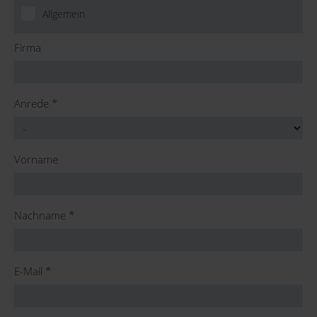
Allgemein
Firma
Anrede
*
Vorname
Nachname
*
E-Mail
*