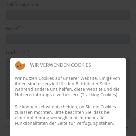
Telefonnummer
Betreff
*
Nachricht
*
WIR VERWENDEN COOKIES
Wir nutzen Cookies auf unserer Website. Einige von
ihnen sind essenziell für den Betrieb der Seite,
während andere uns helfen, diese Website und die
Nutzererfahrung zu verbessern (Tracking Cookies).
Sie können selbst entscheiden, ob Sie die Cookies
zulassen möchten. Bitte beachten Sie, dass bei
einer Ablehnung womöglich nicht mehr alle
Funktionalitäten der Seite zur Verfügung stehen.
Ihre Anfrage wird verschlüsselt per https an unseren Server
geschickt. Sie erklären sich damit einverstanden, dass wir