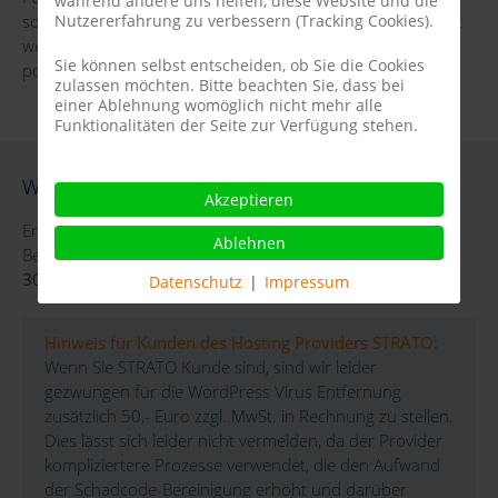
während andere uns helfen, diese Website und die
sollten nicht nur die Passwörter für das CMS zurückgesetzt
Nutzererfahrung zu verbessern (Tracking Cookies).
werden, sondern auch der Zugang zu FTP und weitere
Sie können selbst entscheiden, ob Sie die Cookies
potenziell gefährdete Zugänge.
zulassen möchten. Bitte beachten Sie, dass bei
einer Ablehnung womöglich nicht mehr alle
Funktionalitäten der Seite zur Verfügung stehen.
WordPress Virus Entfernung Kosten
Akzeptieren
Erfahrungsgemäß liegt der finanzielle Aufwand der
Ablehnen
Bereinigung eines WordPress CMS bei ca.
300,- Euro zzgl. MwSt.
Datenschutz
|
Impressum
Hinweis für Kunden des Hosting Providers STRATO:
Wenn Sie STRATO Kunde sind, sind wir leider
gezwungen für die WordPress Virus Entfernung
zusätzlich 50,- Euro zzgl. MwSt. in Rechnung zu stellen.
Dies lässt sich leider nicht vermeiden, da der Provider
kompliziertere Prozesse verwendet, die den Aufwand
der Schadcode-Bereinigung erhöht und darüber