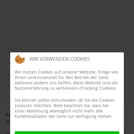
Unser Team freut sich auf Ihren
Anruf!
ZUM KONTAKT
WIR VERWENDEN COOKIES
Wir nutzen Cookies auf unserer Website. Einige von
ihnen sind essenziell für den Betrieb der Seite,
während andere uns helfen, diese Website und die
Nutzererfahrung zu verbessern (Tracking Cookies).
Sie können selbst entscheiden, ob Sie die Cookies
zulassen möchten. Bitte beachten Sie, dass bei
einer Ablehnung womöglich nicht mehr alle
Mit Joomla in wenigen Schritten zum perfekten
Funktionalitäten der Seite zur Verfügung stehen.
Internetauftritt
Mit Joomla können wir Ihre Webseite nach Ihren Wünschen