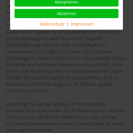
Akzeptieren
umsetzen, denn das CMS bietet sich für Webseiten aller
Arten und Größen an. Von Firmen- und
Ablehnen
Unternehmenswebseiten mit Entwicklungen und
Datenschutz
|
Impressum
Programmierungen über Schul- und Vereinsseiten, bis hin
zu kleineren Projekten für Einzelunternehmer. Modernes
Joomla Webdesign ist auch immer eine Frage der
Individualität und natürlich sollte Ihre Webseite Ihr
Unternehmen ins richtige Licht setzen. Als Full-Service
Internetagentur kümmern wir uns um das passende Design,
Erstellung des Templates, Programmierung und SEO, damit
Sie sich auf Ihr Kernbusiness konzentrieren können. Dabei
arbeiten wir natürlich eng mit Ihnen zusammen, um Ihre
Wünsche und Anforderungen an die Website optimal
umsetzen zu können.
Es benötigt nur wenige Schritte, um Ihren perfekte
Internetauftritt zu erreichen. Da die Erstellung von Websites
ein Prozess ist, mit dem Sie vielleicht noch nicht vertraut
sind, versuchen wie Ihnen unsere Prozessschritte so einfach
wie möglich zu erklären: