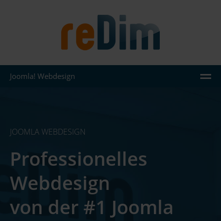
Joomla! Webdesign
AGENTUR
LEISTUNGEN
JOOMLA WEBDESIGN
JOOMLA
Professionelles
WORDPRESS
Webdesign
REFERENZEN
WISSEN
von der #1 Joomla
KONTAKT