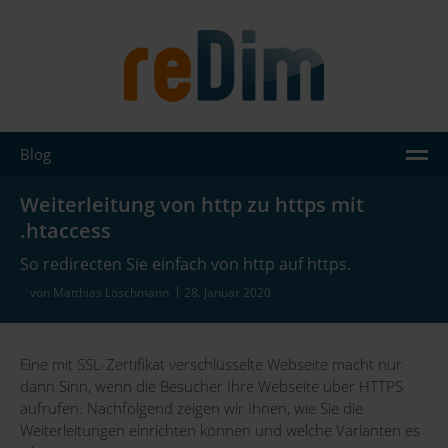
Blog
AGENTUR
Weiterleitung von http zu https mit
.htaccess
LEISTUNGEN
So redirecten Sie einfach von http auf https.
JOOMLA
von Matthias Löschmann
28. Januar 2020
WORDPRESS
REFERENZEN
Eine mit SSL-Zertifikat verschlüsselte Webseite macht nur
dann Sinn, wenn die Besucher Ihre Webseite über HTTPS
WISSEN
aufrufen. Nachfolgend zeigen wir Ihnen, wie Sie die
Weiterleitungen einrichten können und welche Varianten es
KONTAKT