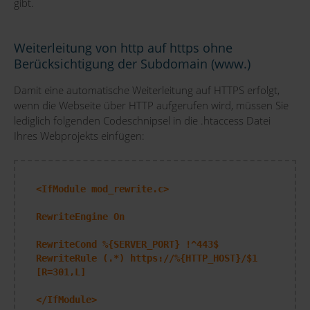
gibt.
Weiterleitung von http auf https ohne
Berücksichtigung der Subdomain (www.)
Damit eine automatische Weiterleitung auf HTTPS erfolgt,
wenn die Webseite über HTTP aufgerufen wird, müssen Sie
lediglich folgenden Codeschnipsel in die .htaccess Datei
Ihres Webprojekts einfügen:
<IfModule mod_rewrite.c>
RewriteEngine On
RewriteCond %{SERVER_PORT} !^443$
RewriteRule (.*) https://%{HTTP_HOST}/$1
[R=301,L]
</IfModule>