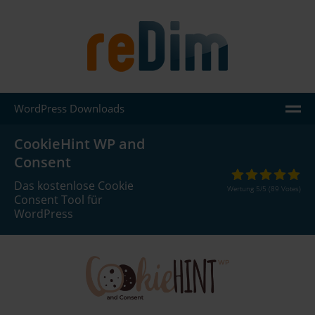
WordPress Downloads
AGENTUR
CookieHint WP and
Consent
LEISTUNGEN
Das kostenlose Cookie
Wertung
5
/
5
(
89
Votes)
JOOMLA
Consent Tool für
WordPress
WORDPRESS
REFERENZEN
WISSEN
KONTAKT