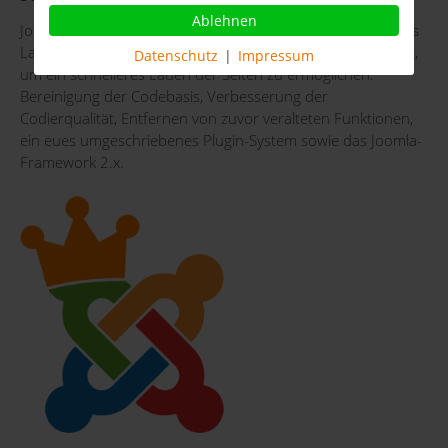
Ablehnen
Joomla 4 konzentriert sich auf mehr Leistungsfähigkeit. Das
Laden von Seiten wird durch folgende Faktoren verbessert,
Datenschutz
|
Impressum
um ein schnelleres Laden der Seiten zu ermöglichen:
Bereinigung der Codebasis, Verbesserung der
Codierqualität, Entfernen von zuvor veralteten Funktionen,
ein eues umgeschriebenes Plugin-System sowie das Joomla-
Framework 2.x.