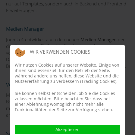
nur auf Templates, sondern auch in Backend und Frontend
Erweiterungen.
Medien Manager
Joomla 4 entwickelt auch den neuen
Medien Manager
, der
den Benutzern hilft, ihre Mediendateien einfacher zu
WIR VERWENDEN COOKIES
verwalten. Sie können das Ordnersystem strukturieren,
Dateien einfacher verwalten und auch spezifische
Wir nutzen Cookies auf unserer Website. Einige von
Berechtigungen für die Rolle jedes Benutzers konfigurieren.
ihnen sind essenziell für den Betrieb der Seite,
während andere uns helfen, diese Website und die
Nutzererfahrung zu verbessern (Tracking Cookies).
Vereinfachter Installationsprozess
Sie können selbst entscheiden, ob Sie die Cookies
Mit Joomla 4 wird es außerdem eine noch intuitivere
zulassen möchten. Bitte beachten Sie, dass bei
Benutzerführung geben. Die Beispieldaten und die
einer Ablehnung womöglich nicht mehr alle
mehrsprachige Installation sind im Schritt "Installation
Funktionalitäten der Seite zur Verfügung stehen.
anpassen" enthalten.
Akzeptieren
Schnellere Ladezeiten der Seite