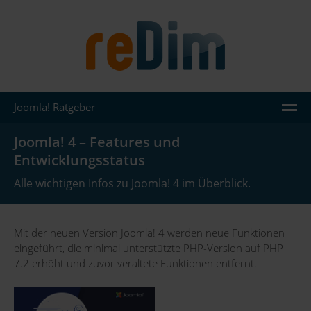
Joomla! Ratgeber
AGENTUR
Joomla! 4 – Features und
Entwicklungsstatus
LEISTUNGEN
Alle wichtigen Infos zu Joomla! 4 im Überblick.
JOOMLA
WORDPRESS
Mit der neuen Version Joomla! 4 werden neue Funktionen
eingeführt, die minimal unterstützte PHP-Version auf PHP
REFERENZEN
7.2 erhöht und zuvor veraltete Funktionen entfernt.
WISSEN
KONTAKT