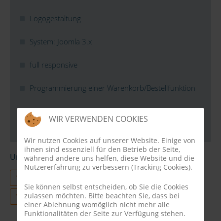
Logogestaltung
System: Joomla 3.x
full responsive
Programmierung einer Warenkorb/Bestellfunktion
Entwicklung einer Autoren Buchverwaltung
WIR VERWENDEN COOKIES
Wir nutzen Cookies auf unserer Website. Einige von
ihnen sind essenziell für den Betrieb der Seite,
Unsere Leistungen
während andere uns helfen, diese Website und die
Nutzererfahrung zu verbessern (Tracking Cookies).
Webdesign
Responsive Design
Relaunch
Sie können selbst entscheiden, ob Sie die Cookies
zulassen möchten. Bitte beachten Sie, dass bei
Webentwicklung
einer Ablehnung womöglich nicht mehr alle
Funktionalitäten der Seite zur Verfügung stehen.