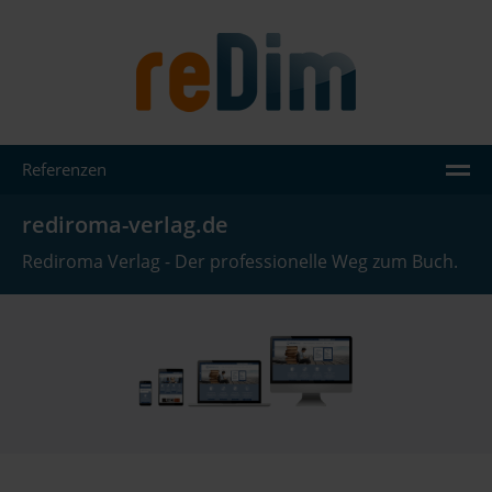
Referenzen
AGENTUR
rediroma-verlag.de
LEISTUNGEN
Rediroma Verlag - Der professionelle Weg zum Buch.
JOOMLA
WORDPRESS
REFERENZEN
WISSEN
KONTAKT