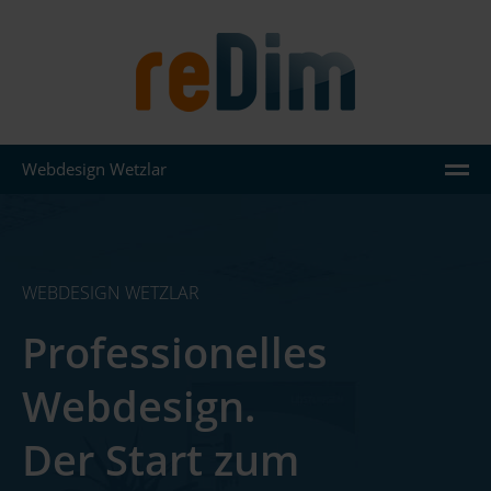
Webdesign Wetzlar
AGENTUR
LEISTUNGEN
WEBDESIGN WETZLAR
JOOMLA
Professionelles
WORDPRESS
Webdesign.
REFERENZEN
WISSEN
Der Start zum
KONTAKT