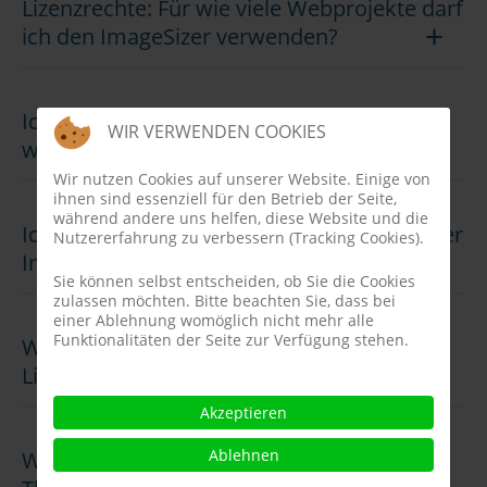
Lizenzrechte: Für wie viele Webprojekte darf
ich den ImageSizer verwenden?
Ich habe Probleme mit dem ImageSizer,
WIR VERWENDEN COOKIES
was soll ich tun?
Wir nutzen Cookies auf unserer Website. Einige von
ihnen sind essenziell für den Betrieb der Seite,
während andere uns helfen, diese Website und die
Ich habe eine lokale Joomla! Installation, der
Nutzererfahrung zu verbessern (Tracking Cookies).
ImageSizer funktoniert dort nicht.
Sie können selbst entscheiden, ob Sie die Cookies
zulassen möchten. Bitte beachten Sie, dass bei
einer Ablehnung womöglich nicht mehr alle
Funktionalitäten der Seite zur Verfügung stehen.
Wie kann ich für bestimmte Bilder die
Lightbox beim ImageSizer deaktivieren?
Akzeptieren
Ablehnen
Wie kann man für bestimmte Bilder die