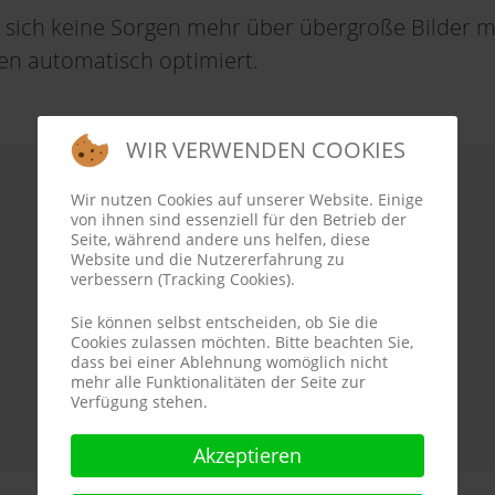
 sich keine Sorgen mehr über übergroße Bilder 
n automatisch optimiert.
WIR VERWENDEN COOKIES
Wir nutzen Cookies auf unserer Website. Einige
von ihnen sind essenziell für den Betrieb der
Seite, während andere uns helfen, diese
Website und die Nutzererfahrung zu
verbessern (Tracking Cookies).
Dir gefällt der ImageSizer?
Sie können selbst entscheiden, ob Sie die
Cookies zulassen möchten. Bitte beachten Sie,
dass bei einer Ablehnung womöglich nicht
mehr alle Funktionalitäten der Seite zur
Schreibe eine Bewertung auf joomla.org!
Verfügung stehen.
Akzeptieren