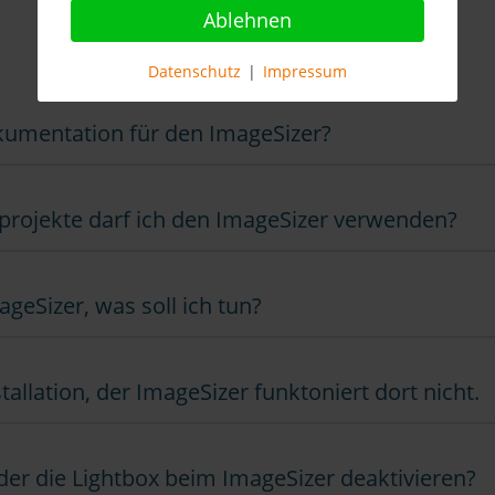
Ablehnen
Datenschutz
|
Impressum
okumentation für den ImageSizer?
bprojekte darf ich den ImageSizer verwenden?
eSizer, was soll ich tun?
tallation, der ImageSizer funktoniert dort nicht.
der die Lightbox beim ImageSizer deaktivieren?