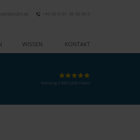
team@redim.de
+49 (0) 6181 36 96 96 0
N
WISSEN
KONTAKT
Wertung
4.98
/
5
(
200
Votes)