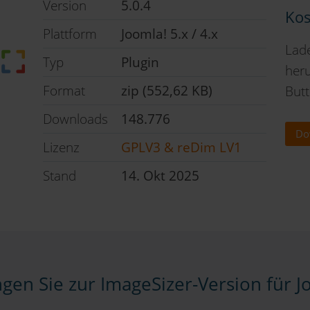
Version
5.0.4
Kos
Plattform
Joomla! 5.x / 4.x
Lade
Typ
Plugin
heru
Format
zip (552,62 KB)
Butt
Downloads
148.776
Do
Lizenz
GPLV3 & reDim LV1
Stand
14. Okt 2025
ngen Sie zur ImageSizer-Version für Jo